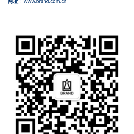
网址
：www.brand.com.cn