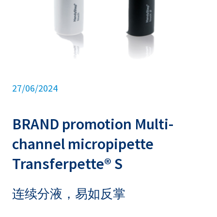
27/06/2024
BRAND promotion Multi-
channel micropipette
Transferpette® S
连续分液，易如反掌